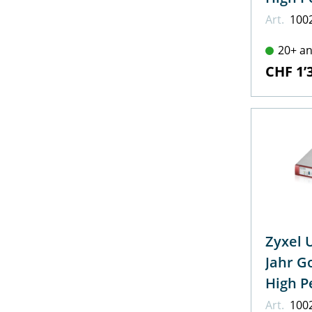
Art.
100
20+ an
CHF 1’
Zyxel 
Jahr G
High P
Art.
100