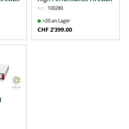
Art.
100280
<20 an Lager
CHF 2’399.00
d