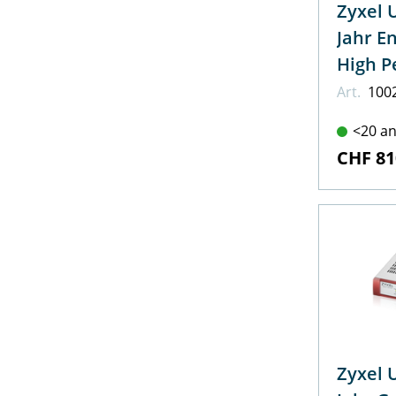
Zyxel 
Jahr E
High P
Art.
100
<20 an
CHF 81
Zyxel 