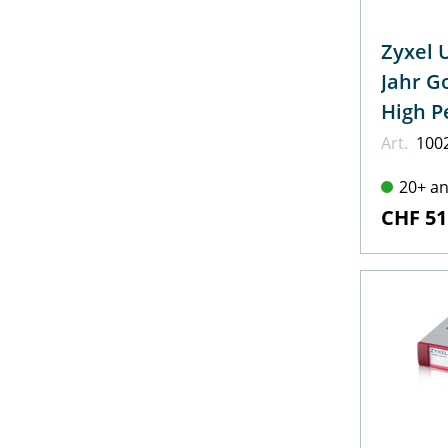
Zyxel 
Wildix
Jahr G
High P
Art.
100
20+ an
CHF 51