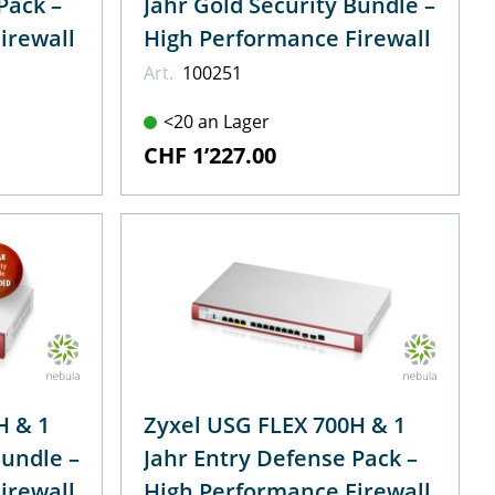
Pack –
Jahr Gold Security Bundle –
irewall
High Performance Firewall
Art.
100251
<20 an Lager
CHF 1’227.00
H & 1
Zyxel USG FLEX 700H & 1
Bundle –
Jahr Entry Defense Pack –
irewall
High Performance Firewall