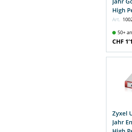
Jahr G
High P
Art.
100
50+ an
CHF 1’
Zyxel 
Jahr E
High P