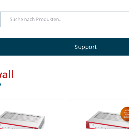
e
Support
all
e