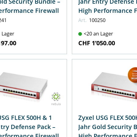
old Security Bundle –
Jahr Entry Defense 
erformance Firewall
High Performance F
241
Art.
100250
 Lager
<20 an Lager
197.00
CHF 1’050.00
USG FLEX 500H & 1
Zyxel USG FLEX 500
ntry Defense Pack –
Jahr Gold Security 
erformance Firewall
High Performance F