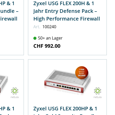
HP & 1
Zyxel USG FLEX 200H & 1
Bundle –
Jahr Entry Defense Pack –
irewall
High Performance Firewall
Art.
100240
50+ an Lager
CHF 992.00
HP & 1
Zyxel USG FLEX 200HP & 1