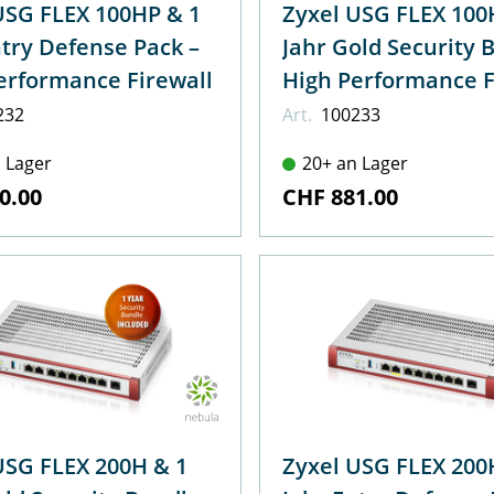
USG FLEX 100HP & 1
Zyxel USG FLEX 100
ntry Defense Pack –
Jahr Gold Security 
erformance Firewall
High Performance F
232
Art.
100233
 Lager
20+ an Lager
0.00
CHF 881.00
USG FLEX 200H & 1
Zyxel USG FLEX 200