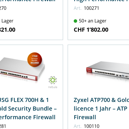
270
Art.
100271
 Lager
50+ an Lager
321.00
CHF 1’802.00
USG FLEX 700H & 1
Zyxel ATP700 & Gol
old Security Bundle –
licence 1 Jahr – ATP
erformance Firewall
Firewall
281
Art.
100110