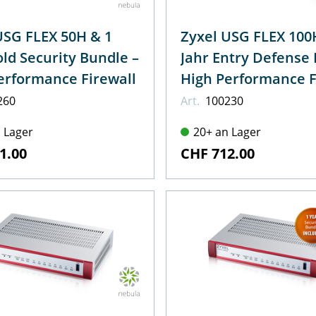
USG FLEX 50H & 1
Zyxel USG FLEX 100
old Security Bundle –
Jahr Entry Defense 
erformance Firewall
High Performance F
260
Art.
100230
 Lager
20+ an Lager
1.00
CHF 712.00