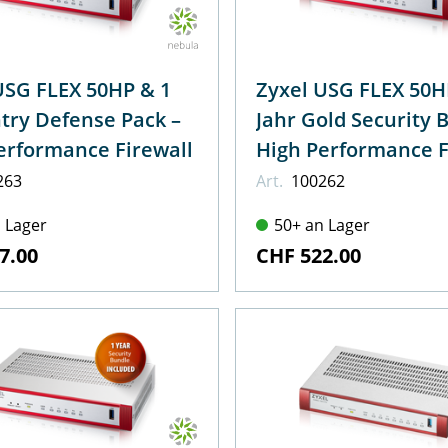
USG FLEX 50HP & 1
Zyxel USG FLEX 50H
ntry Defense Pack –
Jahr Gold Security 
erformance Firewall
High Performance F
263
Art.
100262
 Lager
50+ an Lager
7.00
CHF 522.00