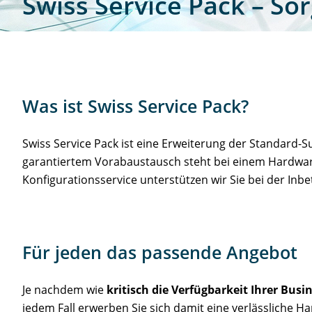
Swiss Service Pack – So
Modem / Router
WLAN-Ausmessung
CTS
Kursleitung
Lizenzen
DECT-Ausmessung
Fanvil
Zertifizierungen
Was ist Swiss Service Pack?
Netzwerk-Management
1:1-Web-Demo
Jabra
ZCNE-Anmeldung
Swiss Service Pack ist eine Erweiterung der Standard-
garantiertem Vorabaustausch steht bei einem Hardwared
Konfigurationsservice unterstützen wir Sie bei der In
VoIP-Telefonie
Sprechstunde
Robustel
Promotionen
Webinaraufzeichnungen
Snom
Für jeden das passende Angebot
Je nachdem wie
kritisch die Verfügbarkeit Ihrer Bus
Yealink
jedem Fall erwerben Sie sich damit eine verlässliche 