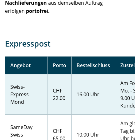
Nachlieferungen
aus demselben Auftrag
erfolgen
portofrei.
Expresspost
Angebot
Porto
Bestellschluss
Zustell
Am Folg
Swiss-
CHF
Mo. - Sa.
Express
16.00 Uhr
22.00
9.00 Uh
Mond
Kunden
Am glei
SameDay
CHF
Tag bis 
Swiss
10.00 Uhr
65.00
Uhr bei