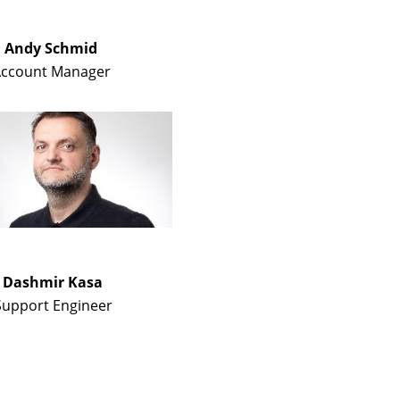
dy Schmid
ount Manager
shmir Kasa
ort Engineer