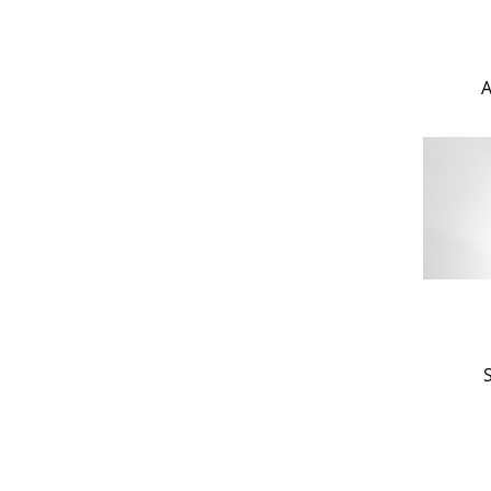
An
Acc
Da
Supp