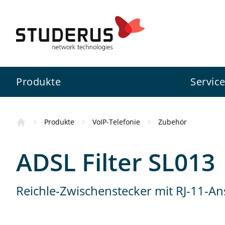
Produkte
Servic
Produkte
VoIP-Telefonie
Zubehör
Firewall
Swiss Service Pack
Studerus AG
Kursübersicht
ADSL Filter SL013
Switch
Konfigurationsservice
Zyxel
Wissenswertes
Reichle-Zwischenstecker mit RJ-11-A
WLAN
Projektunterstützung
3CX
Standorte