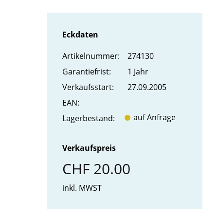
Eckdaten
Artikel­nummer:
274130
Garantiefrist:
1 Jahr
Verkaufs­start:
27.09.2005
EAN:
auf Anfrage
Lager­bestand:
Verkaufspreis
CHF 20.00
inkl. MWST