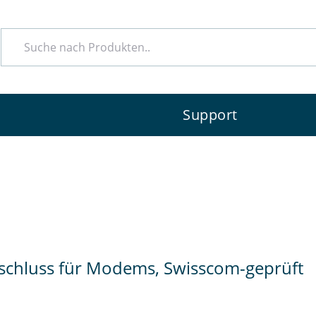
e
Support
nschluss für Modems, Swisscom-geprüft