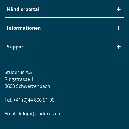
Über Studerus
Händlerportal
Team
Kontakt
Neuheiten / EOL
Informationen
Studerus als Arbeitgeber
Datenanbindung
Aktuelle Jobs
Swiss Service Pack
Bezugsquellen
Support
Referenzen
Zyxel-Partnerprogramm
Garantieinformationen
Presse
Punkt-Magazin
Transport und Versand
Rücksendungen
Studerus AG
Datenschutz
Brands
Projektunterstützung
Ringstrasse 1
Blog
WLAN-Ausmessung
8603 Schwerzenbach
Newsletter-Einstellungen
Schulungen
Tel. +41 (0)44 806 51 00
Remote Desktop
Email:
info(at)studerus.ch