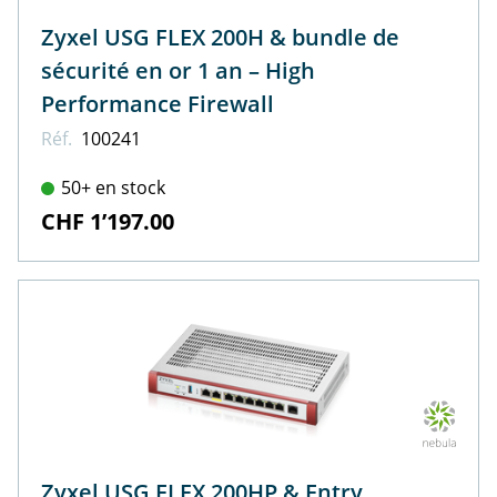
Zyxel USG FLEX 200H & bundle de
sécurité en or 1 an – High
Performance Firewall
Réf.
100241
50+ en stock
CHF 1’197.00
Zyxel USG FLEX 200HP & Entry