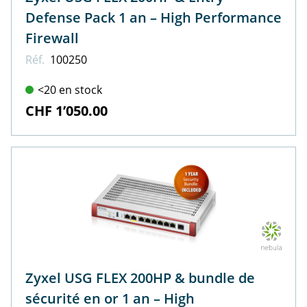
Defense Pack 1 an – High Performance
Firewall
Réf.
100250
<20 en stock
CHF 1’050.00
Zyxel USG FLEX 200HP & bundle de
sécurité en or 1 an – High