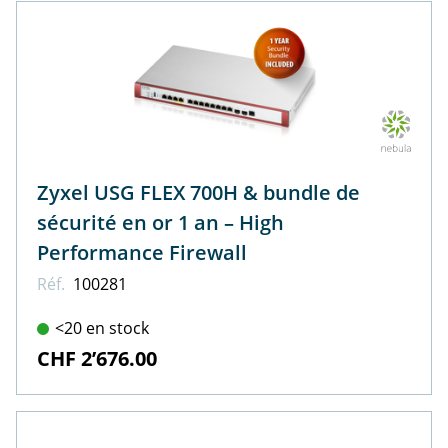
Zyxel USG FLEX 700H & bundle de
sécurité en or 1 an – High
Performance Firewall
Réf.
100281
<20 en stock
CHF 2’676.00