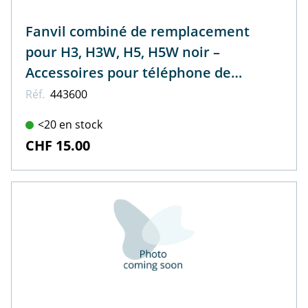
Fanvil combiné de remplacement
pour H3, H3W, H5, H5W noir –
Accessoires pour téléphone de
bureau
Réf.
443600
<20 en stock
CHF 15.00