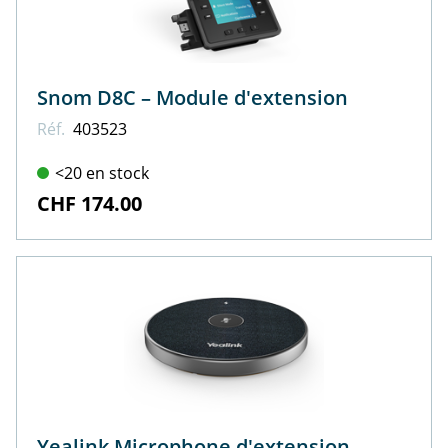
Snom D8C – Module d'extension
Réf.
403523
<20 en stock
CHF 174.00
Yealink Microphone d'extension