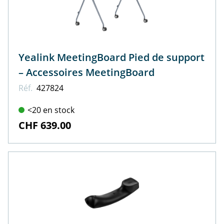
Yealink MeetingBoard Pied de support
– Accessoires MeetingBoard
Réf.
427824
<20 en stock
CHF 639.00