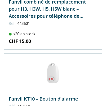
Fanvil combiné de remplacement
pour H3, H3W, H5, H5W blanc –
Accessoires pour téléphone de
bureau
Réf.
443601
<20 en stock
CHF 15.00
Fanvil KT10 – Bouton d'alarme