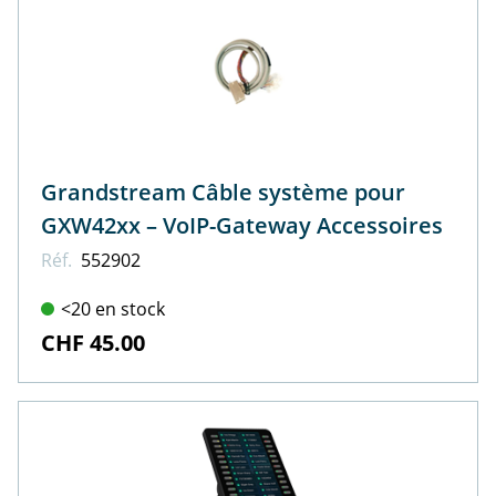
Grandstream Câble système pour
GXW42xx – VoIP-Gateway Accessoires
Réf.
552902
<20 en stock
CHF 45.00