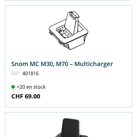
Snom MC M30, M70 – Multicharger
Réf.
401816
<20 en stock
CHF 69.00