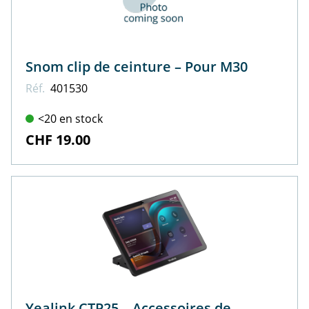
Snom clip de ceinture – Pour M30
Réf.
401530
<20 en stock
CHF 19.00
Yealink CTP25 – Accessoires de