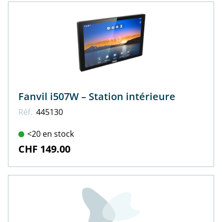
Fanvil i507W – Station intérieure
Réf.
445130
<20 en stock
CHF 149.00