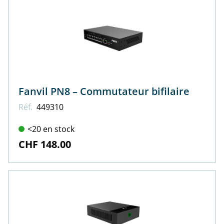
Fanvil PN8 – Commutateur bifilaire
Réf.
449310
<20 en stock
CHF 148.00