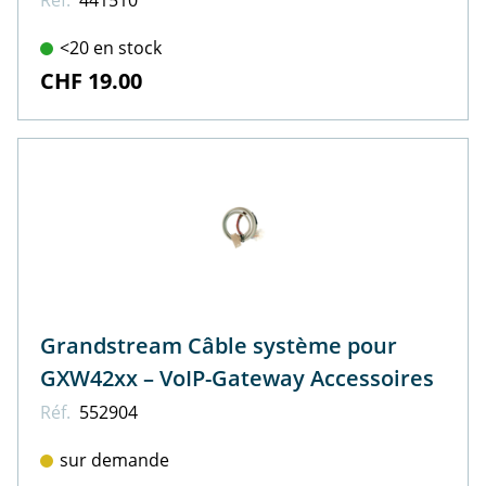
Réf.
441510
<20 en stock
CHF 19.00
Grandstream Câble système pour
GXW42xx – VoIP-Gateway Accessoires
Réf.
552904
sur demande