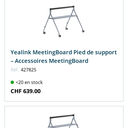
Yealink MeetingBoard Pied de support
– Accessoires MeetingBoard
Réf.
427825
<20 en stock
CHF 639.00