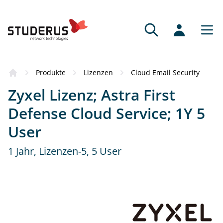
Bezugsquellen
Produkte
Lizenzen
Cloud Email Security
Das Produkt hat Sie überzeugt? Dann
Zyxel Lizenz; Astra First
empfehlen wir Ihnen gerne einen
kompetenten Vertriebspartner.
Defense Cloud Service; 1Y 5
User
Fachhändler
Fachkundige Beratung und Service.
1 Jahr, Lizenzen-5, 5 User
Online-Partner
Schnell, bequem und mit grossem Sortiment.