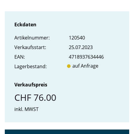
Eckdaten
Artikel­nummer:
120540
Verkaufs­start:
25.07.2023
EAN:
4718937634446
auf Anfrage
Lager­bestand:
Verkaufspreis
CHF 76.00
inkl. MWST