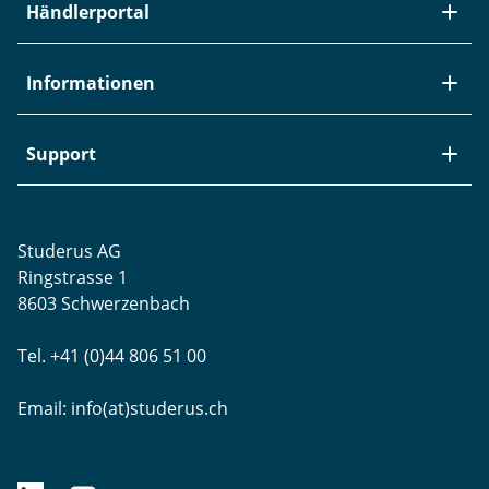
Über Studerus
Händlerportal
Team
Kontakt
Neuheiten / EOL
Informationen
Studerus als Arbeitgeber
Datenanbindung
Aktuelle Jobs
Swiss Service Pack
Bezugsquellen
Support
Referenzen
Zyxel-Partnerprogramm
Garantieinformationen
Presse
Punkt-Magazin
Transport und Versand
Rücksendungen
Studerus AG
Datenschutz
Brands
Projektunterstützung
Ringstrasse 1
Blog
WLAN-Ausmessung
8603 Schwerzenbach
Newsletter-Einstellungen
Schulungen
Tel. +41 (0)44 806 51 00
Remote Desktop
Email:
info(at)studerus.ch