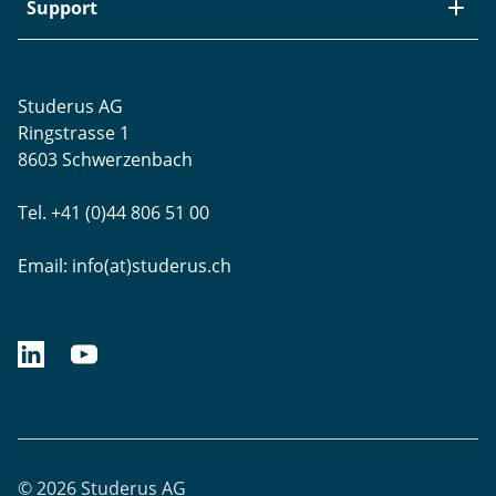
Aktuelle Jobs
Swiss Service Pack
Bezugsquellen
Support
Referenzen
Zyxel-Partnerprogramm
Garantieinformationen
Presse
Punkt-Magazin
Transport und Versand
Rücksendungen
Studerus AG
Datenschutz
Brands
Projektunterstützung
Ringstrasse 1
Blog
WLAN-Ausmessung
8603 Schwerzenbach
Newsletter-Einstellungen
Schulungen
Tel. +41 (0)44 806 51 00
Remote Desktop
Email:
info(at)studerus.ch
linkedin.com/studerusag
youtube.com/studerus
© 2026 Studerus AG