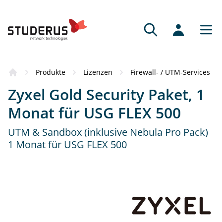
Bezugsquellen
Produkte
Lizenzen
Firewall- / UTM-Services
Das Produkt hat Sie überzeugt? Dann
Zyxel Gold Security Paket, 1
empfehlen wir Ihnen gerne einen
kompetenten Vertriebspartner.
Monat für USG FLEX 500
UTM & Sandbox (inklusive Nebula Pro Pack)
Fachhändler
1 Monat für USG FLEX 500
Fachkundige Beratung und Service.
Online-Partner
Schnell, bequem und mit grossem Sortiment.