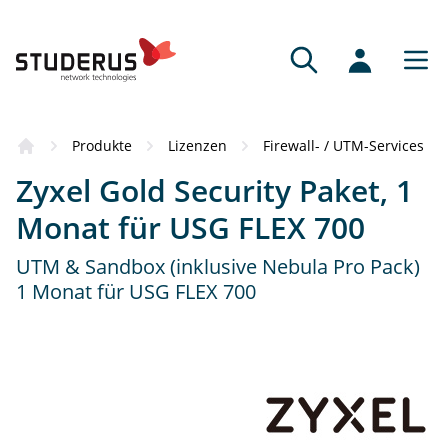
Bezugsquellen
Produkte
Lizenzen
Firewall- / UTM-Services
Das Produkt hat Sie überzeugt? Dann
Zyxel Gold Security Paket, 1
empfehlen wir Ihnen gerne einen
kompetenten Vertriebspartner.
Monat für USG FLEX 700
UTM & Sandbox (inklusive Nebula Pro Pack)
Fachhändler
1 Monat für USG FLEX 700
Fachkundige Beratung und Service.
Online-Partner
Schnell, bequem und mit grossem Sortiment.