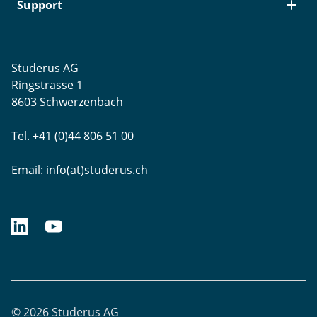
Aktuelle Jobs
Swiss Service Pack
Bezugsquellen
Support
Referenzen
Zyxel-Partnerprogramm
Garantieinformationen
Presse
Punkt-Magazin
Transport und Versand
Rücksendungen
Studerus AG
Datenschutz
Brands
Projektunterstützung
Ringstrasse 1
Blog
WLAN-Ausmessung
8603 Schwerzenbach
Newsletter-Einstellungen
Schulungen
Tel. +41 (0)44 806 51 00
Remote Desktop
Email:
info(at)studerus.ch
linkedin.com/studerusag
youtube.com/studerus
© 2026 Studerus AG