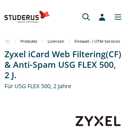
Bezugsquellen
Produkte
Lizenzen
Firewall- / UTM-Services
Das Produkt hat Sie überzeugt? Dann
Zyxel iCard Web Filtering(CF)
empfehlen wir Ihnen gerne einen
kompetenten Vertriebspartner.
& Anti-Spam USG FLEX 500,
2 J.
Fachhändler
Fachkundige Beratung und Service.
Für USG FLEX 500, 2 Jahre
Online-Partner
Schnell, bequem und mit grossem Sortiment.