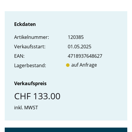
Eckdaten
Artikel­nummer:
120385
Verkaufs­start:
01.05.2025
EAN:
4718937648627
auf Anfrage
Lager­bestand:
Verkaufspreis
CHF 133.00
inkl. MWST