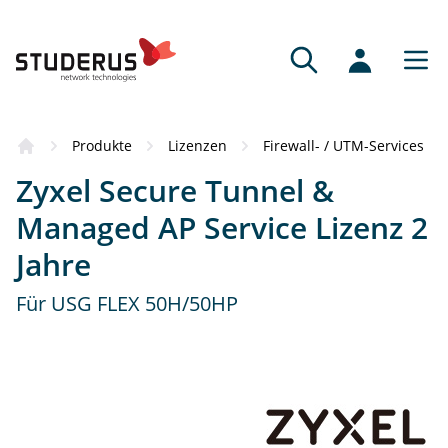
Bezugsquellen
Produkte
Lizenzen
Firewall- / UTM-Services
Das Produkt hat Sie überzeugt? Dann
Zyxel Secure Tunnel &
empfehlen wir Ihnen gerne einen
kompetenten Vertriebspartner.
Managed AP Service Lizenz 2
Jahre
Fachhändler
Fachkundige Beratung und Service.
Für USG FLEX 50H/50HP
Online-Partner
Schnell, bequem und mit grossem Sortiment.