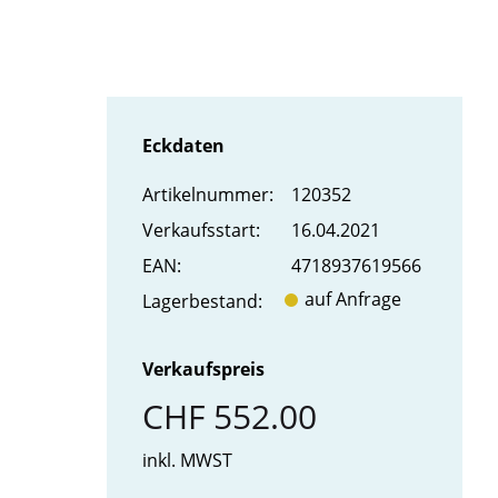
Eckdaten
Artikel­nummer:
120352
Verkaufs­start:
16.04.2021
EAN:
4718937619566
auf Anfrage
Lager­bestand:
Verkaufspreis
CHF 552.00
inkl. MWST