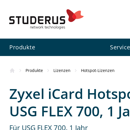
Bezugsquellen
Das Produkt hat Sie überzeug
Produkte
Servic
Fachhändler
Fachkundige Beratung und Ser
Produkte
Lizenzen
Hotspot-Lizenzen
Firewall
Swiss Service Pack
Studerus AG
Kursübersicht
Online-Partner
Zyxel iCard Hots
Schnell, bequem und mit gros
Switch
Konfigurationsservice
Zyxel
Wissenswertes
USG FLEX 700, 1 J
WLAN
Projektunterstützung
3CX
Standorte
Für USG FLEX 700, 1 Jahr