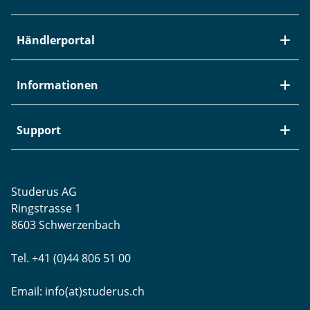
Über Studerus
Händlerportal
Team
Kontakt
Neuheiten / EOL
Informationen
Studerus als Arbeitgeber
Datenanbindung
Aktuelle Jobs
Swiss Service Pack
Bezugsquellen
Support
Referenzen
Zyxel-Partnerprogramm
Garantieinformationen
Presse
Punkt-Magazin
Transport und Versand
Rücksendungen
Studerus AG
Datenschutz
Brands
Projektunterstützung
Ringstrasse 1
Blog
WLAN-Ausmessung
8603 Schwerzenbach
Newsletter-Einstellungen
Schulungen
Tel. +41 (0)44 806 51 00
Remote Desktop
Email:
info(at)studerus.ch