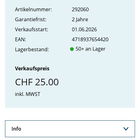
Artikel­nummer:
292060
Garantiefrist:
2 Jahre
Verkaufs­start:
01.06.2026
EAN:
4718937654420
50+ an Lager
Lager­bestand:
Verkaufspreis
CHF 25.00
inkl. MWST
Info