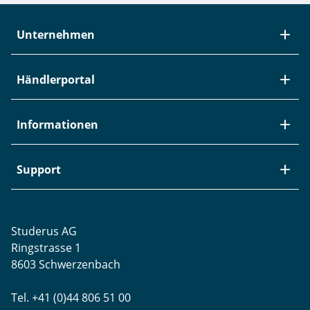
Unternehmen
Über Studerus
Händlerportal
Team
Kontakt
Neuheiten / EOL
Informationen
Studerus als Arbeitgeber
Datenanbindung
Aktuelle Jobs
Swiss Service Pack
Bezugsquellen
Support
Referenzen
Zyxel-Partnerprogramm
Garantieinformationen
Presse
Punkt-Magazin
Transport und Versand
Rücksendungen
Studerus AG
Datenschutz
Brands
Projektunterstützung
Ringstrasse 1
Blog
WLAN-Ausmessung
8603 Schwerzenbach
Newsletter-Einstellungen
Schulungen
Tel. +41 (0)44 806 51 00
Remote Desktop