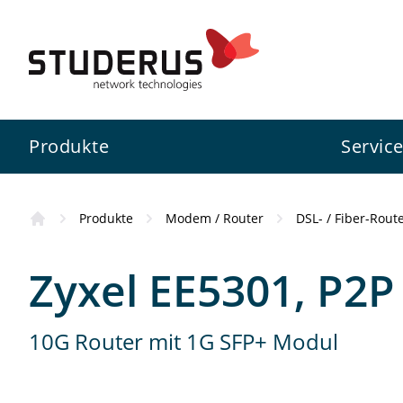
Bezugsquellen
Das Produkt hat Sie überzeug
Produkte
Servic
Fachhändler
Fachkundige Beratung und Ser
Produkte
Modem / Router
DSL- / Fiber-Rout
Firewall
Swiss Service Pack
Studerus AG
Kursübersicht
Online-Partner
Zyxel EE5301, P2P
Schnell, bequem und mit gros
Switch
Konfigurationsservice
Zyxel
Wissenswertes
10G Router mit 1G SFP+ Modul
WLAN
Projektunterstützung
3CX
Standorte