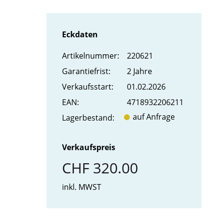
Eckdaten
Artikel­nummer:
220621
Garantiefrist:
2 Jahre
Verkaufs­start:
01.02.2026
EAN:
4718932206211
auf Anfrage
Lager­bestand:
Verkaufspreis
CHF 320.00
inkl. MWST