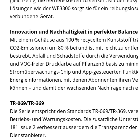
gleichzeitig, die Betriebskosten zu senken. Mit den E
Lösungen wie der WE3300 sorgt sie für ein reibungslose
verbundene Gerät.
Innovation und Nachhaltigkeit in perfekter Balance
Mit einem Gehäuse aus 100 % recyceltem Kunststoff trä
CO2-Emissionen um 80 % bei und ist mit leicht zu entfe
bestrebt, Abfall und Schadstoffe durch die Verwendun
und VOC-freier Druckfarbe auf Pflanzenölbasis zu minim
Stromüberwachungs-Chip und App-gesteuerten Funktione
Energieinformationen, mit denen Abonnenten ihren Ve
können – und damit der wachsenden Nachfrage nach en
TR-069/TR-369
Die Serie entspricht den Standards TR-069/TR-369, vere
Betriebs- und Wartungskosten. Die zusätzliche Unters
181 Issue 2 verbessert ausserdem die Transparenz der
Dienstanbieter.