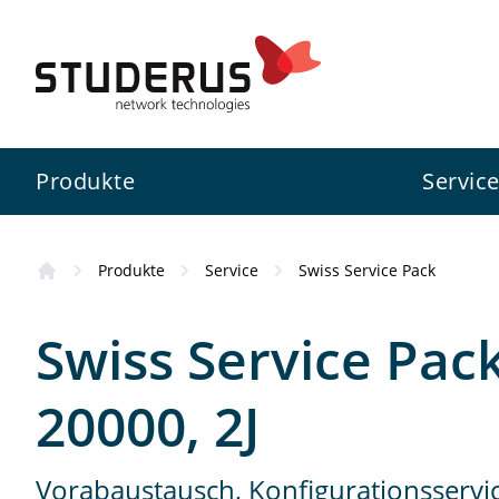
Produkte
Servic
Produkte
Service
Swiss Service Pack
Firewall
Swiss Service Pack
Studerus AG
Kursübersicht
Swiss Service Pack
Switch
Konfigurationsservice
Zyxel
Wissenswertes
20000, 2J
WLAN
Projektunterstützung
3CX
Standorte
Vorabaustausch, Konfigurationsservi