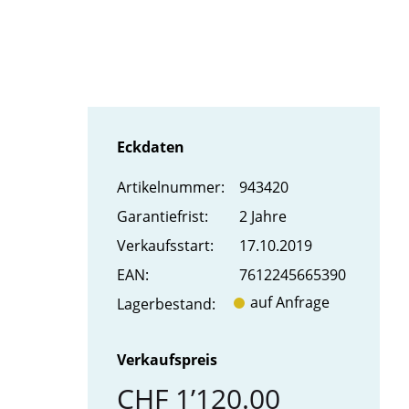
Eckdaten
Artikel­nummer:
943420
Garantiefrist:
2 Jahre
Verkaufs­start:
17.10.2019
EAN:
7612245665390
auf Anfrage
Lager­bestand:
Verkaufspreis
CHF 1’120.00