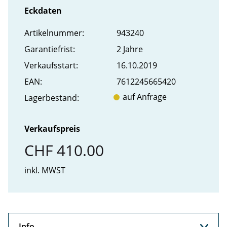
Eckdaten
Artikel­nummer:
943240
Garantiefrist:
2 Jahre
Verkaufs­start:
16.10.2019
EAN:
7612245665420
auf Anfrage
Lager­bestand:
Verkaufspreis
CHF 410.00
inkl. MWST
Info