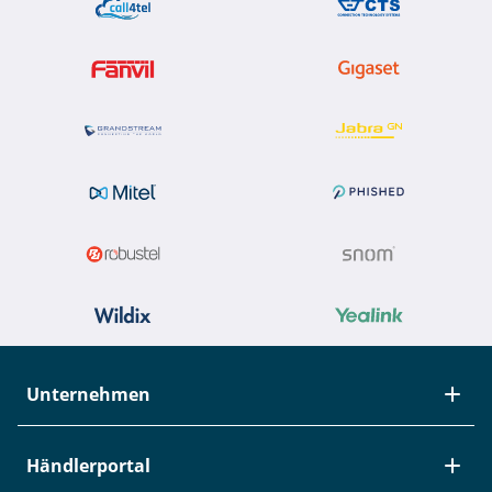
Unternehmen
Über Studerus
Händlerportal