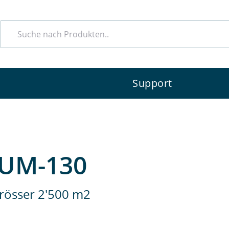
e
Support
IUM-130
rösser 2'500 m2