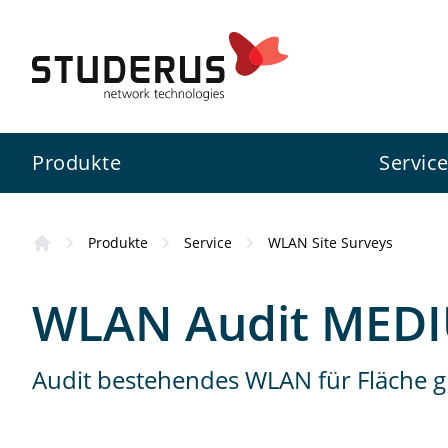
Produkte
Servic
Produkte
Service
WLAN Site Surveys
Firewall
Swiss Service Pack
Studerus AG
Kursübersicht
WLAN Audit MED
Switch
Konfigurationsservice
Zyxel
Wissenswertes
Audit bestehendes WLAN für Fläche g
WLAN
Projektunterstützung
3CX
Standorte