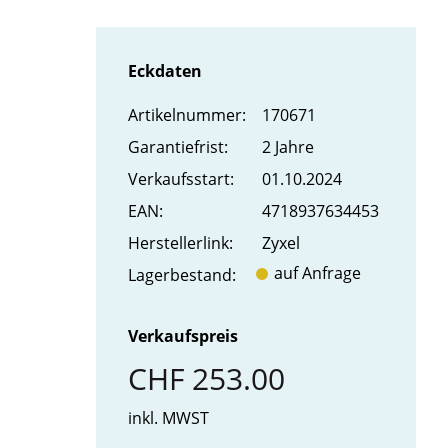
Eckdaten
Artikel­nummer:
170671
Garantiefrist:
2 Jahre
Verkaufs­start:
01.10.2024
EAN:
4718937634453
Hersteller­link:
Zyxel
auf Anfrage
Lager­bestand:
Verkaufspreis
CHF 253.00
inkl. MWST