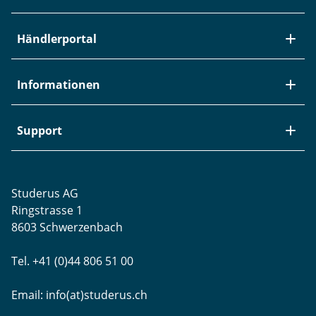
Über Studerus
Händlerportal
Team
Kontakt
Neuheiten / EOL
Informationen
Studerus als Arbeitgeber
Datenanbindung
Aktuelle Jobs
Swiss Service Pack
Bezugsquellen
Support
Referenzen
Zyxel-Partnerprogramm
Garantieinformationen
Presse
Punkt-Magazin
Transport und Versand
Rücksendungen
Studerus AG
Datenschutz
Brands
Projektunterstützung
Ringstrasse 1
Blog
WLAN-Ausmessung
8603 Schwerzenbach
Newsletter-Einstellungen
Schulungen
Tel. +41 (0)44 806 51 00
Remote Desktop
Email:
info(at)studerus.ch