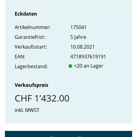
Eckdaten
Artikel­nummer:
175041
Garantiefrist:
5 Jahre
Verkaufs­start:
10.08.2021
EAN:
4718937619191
<20 an Lager
Lager­bestand:
Verkaufspreis
CHF 1’432.00
inkl. MWST