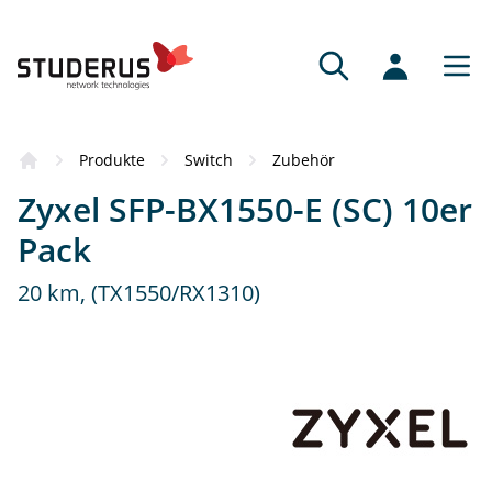
Bezugsquellen
Produkte
Switch
Zubehör
Das Produkt hat Sie überzeugt? Dann
Zyxel SFP-BX1550-E (SC) 10er
empfehlen wir Ihnen gerne einen
kompetenten Vertriebspartner.
Pack
20 km, (TX1550/RX1310)
Fachhändler
Fachkundige Beratung und Service.
Online-Partner
Schnell, bequem und mit grossem Sortiment.