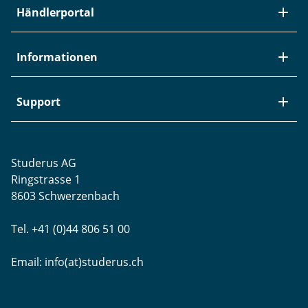
Über Studerus
Händlerportal
Team
Kontakt
Neuheiten / EOL
Informationen
Studerus als Arbeitgeber
Datenanbindung
Aktuelle Jobs
Swiss Service Pack
Bezugsquellen
Support
Referenzen
Zyxel-Partnerprogramm
Garantieinformationen
Presse
Punkt-Magazin
Transport und Versand
Rücksendungen
Studerus AG
Datenschutz
Brands
Projektunterstützung
Ringstrasse 1
Blog
WLAN-Ausmessung
8603 Schwerzenbach
Newsletter-Einstellungen
Schulungen
Tel. +41 (0)44 806 51 00
Remote Desktop
Email:
info(at)studerus.ch