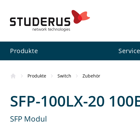
Produkte
Servic
Produkte
Switch
Zubehör
Firewall
Swiss Service Pack
Studerus AG
Kursübersicht
SFP-100LX-20 100
Switch
Konfigurationsservice
Zyxel
Wissenswertes
SFP Modul
WLAN
Projektunterstützung
3CX
Standorte