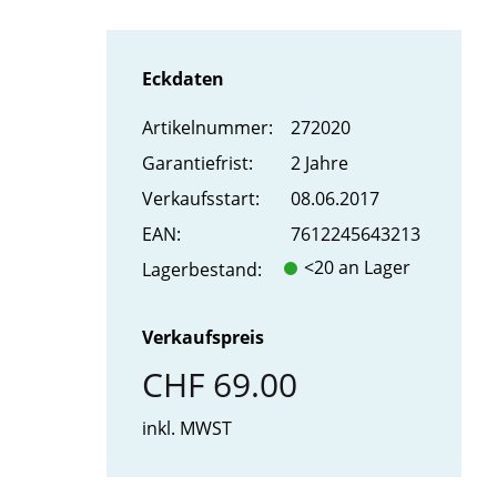
Eckdaten
Artikel­nummer:
272020
Garantiefrist:
2 Jahre
Verkaufs­start:
08.06.2017
EAN:
7612245643213
<20 an Lager
Lager­bestand:
Verkaufspreis
CHF 69.00
inkl. MWST