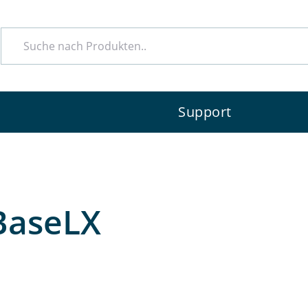
e
Support
BaseLX