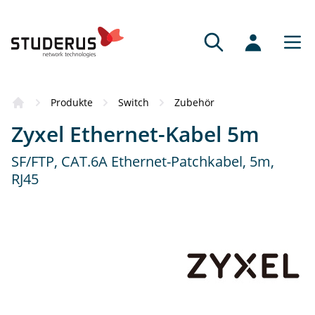
Bezugsquellen
Produkte
Switch
Zubehör
Das Produkt hat Sie überzeugt? Dann
Zyxel Ethernet-Kabel 5m
empfehlen wir Ihnen gerne einen
kompetenten Vertriebspartner.
SF/FTP, CAT.6A Ethernet-Patchkabel, 5m,
RJ45
Fachhändler
Fachkundige Beratung und Service.
Online-Partner
Schnell, bequem und mit grossem Sortiment.