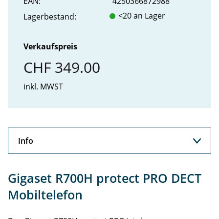
EAN:
4250366872988
<20 an Lager
Lager­bestand:
Verkaufspreis
CHF 349.00
inkl. MWST
Info
Info
Gigaset R700H protect PRO DECT
Support
Mobiltelefon