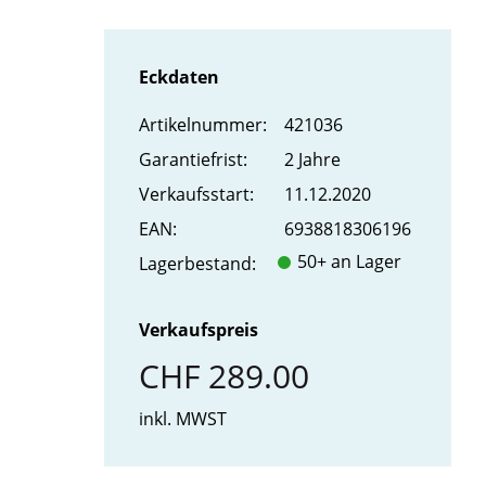
Eckdaten
Artikel­nummer:
421036
Garantiefrist:
2 Jahre
Verkaufs­start:
11.12.2020
EAN:
6938818306196
50+ an Lager
Lager­bestand:
Verkaufspreis
CHF 289.00
inkl. MWST