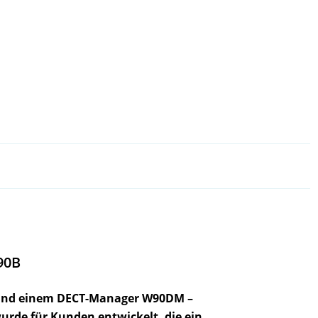
90B
B und einem DECT-Manager W90DM –
urde für Kunden entwickelt, die ein