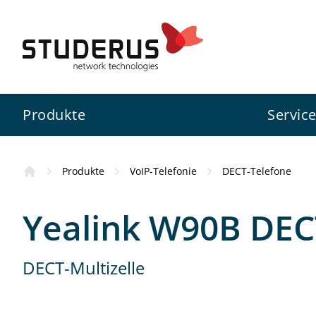
Produkte
Servic
Produkte
VoIP-Telefonie
DECT-Telefone
Firewall
Swiss Service Pack
Studerus AG
Kursübersicht
Yealink W90B DEC
Switch
Konfigurationsservice
Zyxel
Wissenswertes
DECT-Multizelle
WLAN
Projektunterstützung
3CX
Standorte