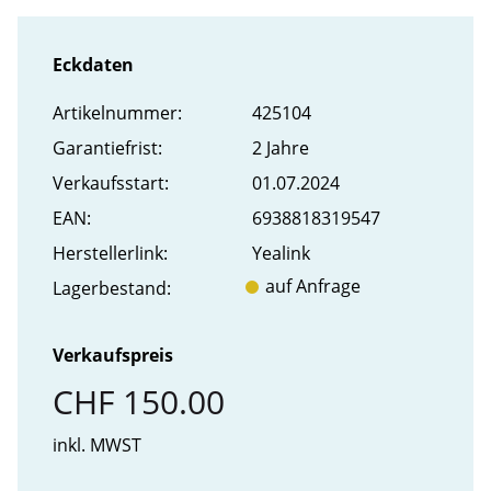
Eckdaten
Artikel­nummer:
425104
Garantiefrist:
2 Jahre
Verkaufs­start:
01.07.2024
EAN:
6938818319547
Hersteller­link:
Yealink
auf Anfrage
Lager­bestand:
Verkaufspreis
CHF 150.00
inkl. MWST