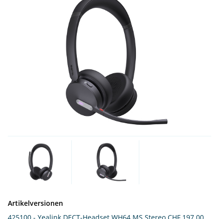
Artikelversionen
425100 - Yealink DECT-Headset WH64 MS Stereo
CHF 197.00