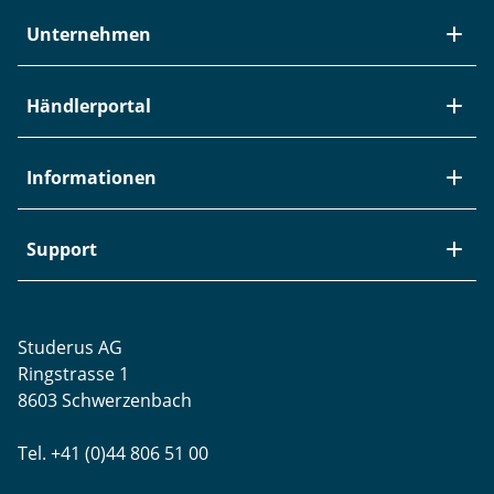
Unternehmen
Über Studerus
Händlerportal
Team
Kontakt
Neuheiten / EOL
Informationen
Studerus als Arbeitgeber
Datenanbindung
Aktuelle Jobs
Swiss Service Pack
Bezugsquellen
Support
Referenzen
Zyxel-Partnerprogramm
Garantieinformationen
Presse
Punkt-Magazin
Transport und Versand
Rücksendungen
Studerus AG
Datenschutz
Brands
Projektunterstützung
Ringstrasse 1
Blog
WLAN-Ausmessung
8603 Schwerzenbach
Newsletter-Einstellungen
Schulungen
Tel. +41 (0)44 806 51 00
Remote Desktop