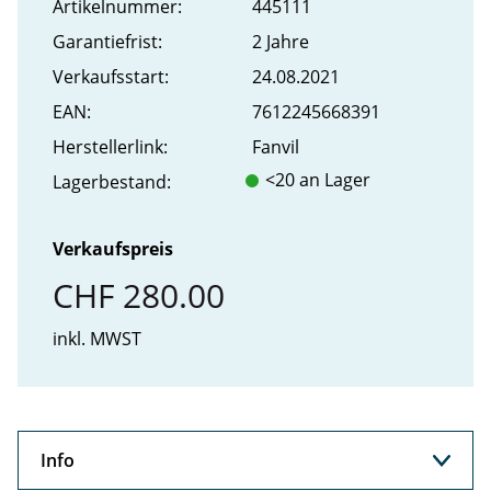
Artikel­nummer:
445111
Garantiefrist:
2 Jahre
Verkaufs­start:
24.08.2021
EAN:
7612245668391
Hersteller­link:
Fanvil
<20 an Lager
Lager­bestand:
Verkaufspreis
CHF 280.00
inkl. MWST
Info