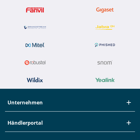
Unternehmen
Über Studerus
Händlerportal
Team