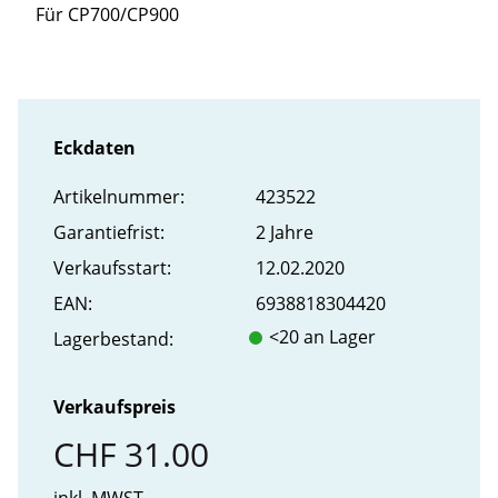
Für CP700/CP900
Eckdaten
Artikel­nummer:
423522
Garantiefrist:
2 Jahre
Verkaufs­start:
12.02.2020
EAN:
6938818304420
<20 an Lager
Lager­bestand:
Verkaufspreis
CHF 31.00