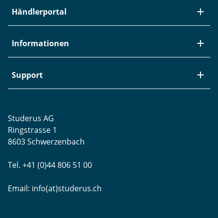
Über Studerus
Händlerportal
Team
Kontakt
Neuheiten / EOL
Informationen
Studerus als Arbeitgeber
Datenanbindung
Aktuelle Jobs
Swiss Service Pack
Bezugsquellen
Support
Referenzen
Zyxel-Partnerprogramm
Garantieinformationen
Presse
Punkt-Magazin
Transport und Versand
Rücksendungen
Studerus AG
Datenschutz
Brands
Projektunterstützung
Ringstrasse 1
Blog
WLAN-Ausmessung
8603 Schwerzenbach
Newsletter-Einstellungen
Schulungen
Tel. +41 (0)44 806 51 00
Remote Desktop
Email:
info(at)studerus.ch