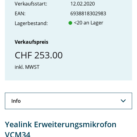
Verkaufs­start:
12.02.2020
EAN:
6938818302983
<20 an Lager
Lager­bestand:
Verkaufspreis
CHF 253.00
inkl. MWST
Info
Info
Yealink Erweiterungsmikrofon
Support
VCM34