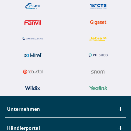
Unternehmen
Über Studerus
Händlerportal