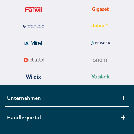
Unternehmen
Über Studerus
Händlerportal
Team