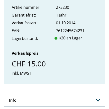
Artikel­nummer:
273230
Garantiefrist:
1 Jahr
Verkaufs­start:
01.10.2014
EAN:
7612245674231
<20 an Lager
Lager­bestand:
Verkaufspreis
CHF 15.00
inkl. MWST
Info