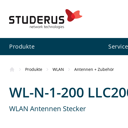
Produkte
Servic
Produkte
WLAN
Antennen + Zubehör
Firewall
Swiss Service Pack
Studerus AG
Kursübersicht
WL-N-1-200 LLC200
Switch
Konfigurationsservice
Zyxel
Wissenswertes
WLAN Antennen Stecker
WLAN
Projektunterstützung
3CX
Standorte