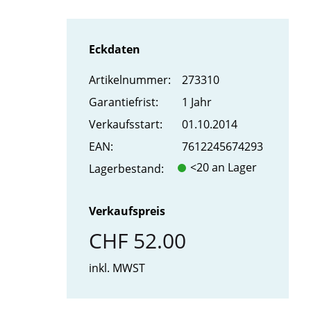
Eckdaten
Artikel­nummer:
273310
Garantiefrist:
1 Jahr
Verkaufs­start:
01.10.2014
EAN:
7612245674293
<20 an Lager
Lager­bestand:
Verkaufspreis
CHF 52.00
inkl. MWST