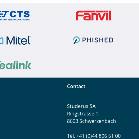
Contact
Studerus SA
Ringstrasse 1
8603 Schwerzenbach
Tél. +41 (0)44 806 51 00