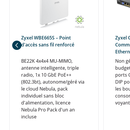
Wildix
Zyxel WBE665S – Point
Zyxel 
d'accès sans fil renforcé
Commu
Ethern
BE22K 4x4x4 MU-MIMO,
Non gé
antenne intelligente, triple
budget
radio, 1x 10 GbE PoE++
ports
(802.3bt), autonome/géré via
DIP po
le cloud Nebula, pack
les bou
individuel sans bloc
consom
d'alimentation, licence
voyant
Nebula Pro Pack d'un an
incluse