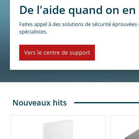
De l'aide quand on en 
Modem / Routeur
CTS
Étude de site WiFi
Faites appel à des solutions de sécurité éprouvées e
spécialistes.
Licences
Fanvil
Mesure DECT
Vers le centre de support
Gestion du réseau
Jabra
Démo web 1:1
Téléphonie VoIP
Robustel
Nouveaux hits
Promotions
Snom
Yealink