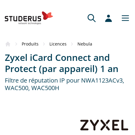
Où acheter
Produits
Licences
Nebula
Ce produit vous a convaincu ? Voici nos
Zyxel iCard Connect and
partenaires compétents qui se tiennent à
votre disposition pour la commande du
Protect (par appareil) 1 an
produit.
Filtre de réputation IP pour NWA1123ACv3,
WAC500, WAC500H
Revendeurs
Avis d’experts et service personnalisé
Partenaires en ligne
Large gamme de produits, commande
conviviale