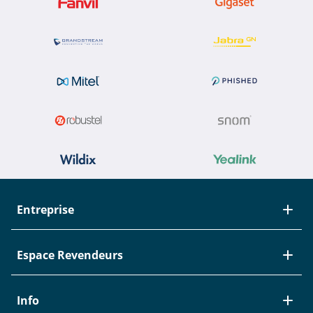
Entreprise
À propos de Studerus
Espace Revendeurs
Equipe
Contact
Nouveautés / EOL
Info