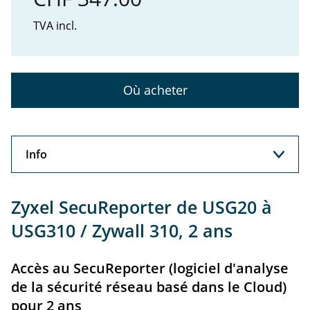
TVA incl.
Où acheter
Info
Info
Zyxel SecuReporter de USG20 à
Support
USG310 / Zywall 310, 2 ans
Accès au SecuReporter (logiciel d'analyse
de la sécurité réseau basé dans le Cloud)
pour 2 ans