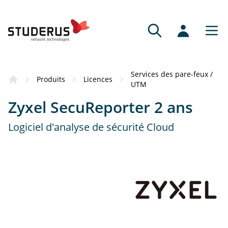
Où acheter
Services des pare-feux /
Ce produit vous a convaincu ? Voici nos
Produits
Licences
UTM
partenaires compétents qui se tiennent à
Zyxel SecuReporter 2 ans
votre disposition pour la commande du
produit.
Logiciel d'analyse de sécurité Cloud
Revendeurs
Avis d’experts et service personnalisé
Partenaires en ligne
Large gamme de produits, commande
conviviale