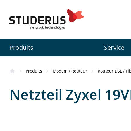
Produits
Service
Produits
Modem / Routeur
Routeur DSL / Fi
Pare-feu
Swiss Service Pack
Studerus SA
Information
Netzteil Zyxel 19
Switch
Services de configuration
Zyxel
Inscription ZCNE
Zyxel
WLAN
3CX
Assistance aux projets