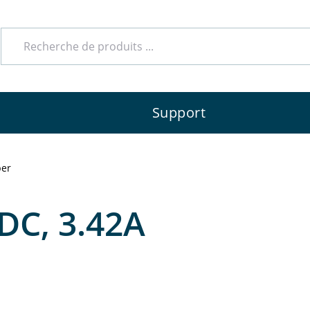
Support
ber
VDC, 3.42A