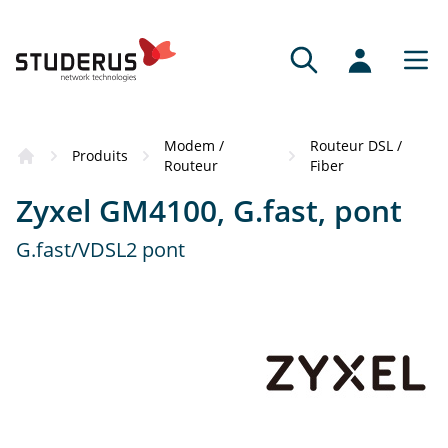
Où acheter
Modem /
Routeur DSL /
Ce produit vous a convaincu ? Voici nos
Produits
Routeur
Fiber
partenaires compétents qui se tiennent à
Zyxel GM4100, G.fast, pont
votre disposition pour la commande du
produit.
G.fast/VDSL2 pont
Revendeurs
Avis d’experts et service personnalisé
Partenaires en ligne
Large gamme de produits, commande
conviviale