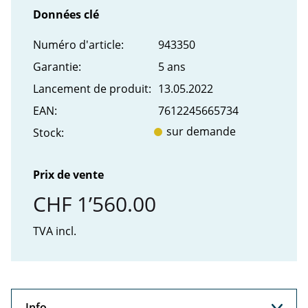
Données clé
Numéro d'article:
943350
Garantie:
5 ans
Lancement de produit:
13.05.2022
EAN:
7612245665734
sur demande
Stock:
Prix de vente
CHF 1’560.00
TVA incl.
Info