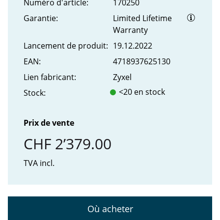
Numéro d'article:
170250
Garantie:
Limited Lifetime
Warranty
Lancement de produit:
19.12.2022
EAN:
4718937625130
Lien fabricant:
Zyxel
<20 en stock
Stock:
Prix de vente
CHF 2’379.00
TVA incl.
Où acheter