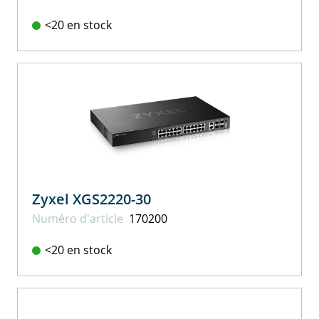
<20 en stock
Zyxel XGS2220-30
Numéro d'article
170200
<20 en stock