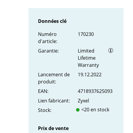
Données clé
Numéro
170230
d'article:
Garantie:
Limited
Lifetime
Warranty
Lancement de
19.12.2022
produit:
EAN:
4718937625093
Lien fabricant:
Zyxel
<20 en stock
Stock:
Prix de vente