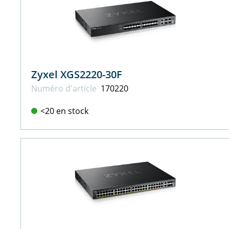
Zyxel XGS2220-30F
Numéro d'article
170220
<20 en stock