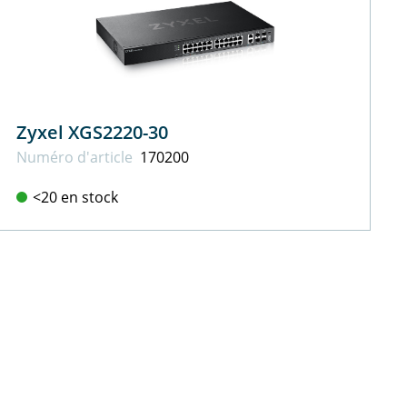
Zyxel XGS2220-30
Numéro d'article
170200
<20 en stock