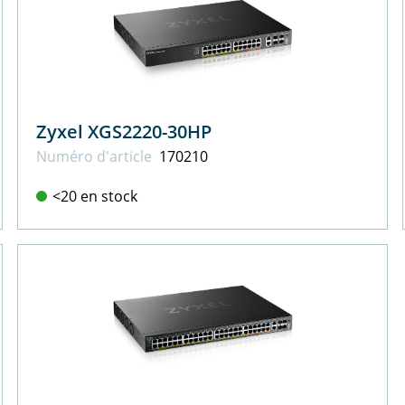
Zyxel XGS2220-30HP
Numéro d'article
170210
<20 en stock