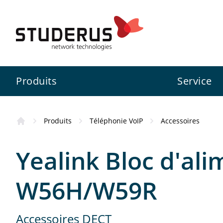
Produits
Service
Produits
Téléphonie VoIP
Accessoires
Pare-feu
Swiss Service Pack
Studerus SA
Information
Yealink Bloc d'al
Switch
Services de configuration
Zyxel
Inscription ZCNE
W56H/W59R
Zyxel
WLAN
3CX
Accessoires DECT
Assistance aux projets