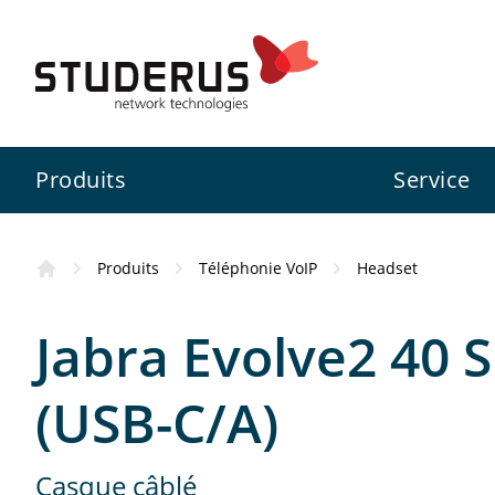
Produits
Service
Produits
Téléphonie VoIP
Headset
Pare-feu
Swiss Service Pack
Studerus SA
Information
Jabra Evolve2 40
Switch
Services de configuration
Zyxel
Inscription ZCNE
(USB-C/A)
Zyxel
WLAN
3CX
Casque câblé
Assistance aux projets