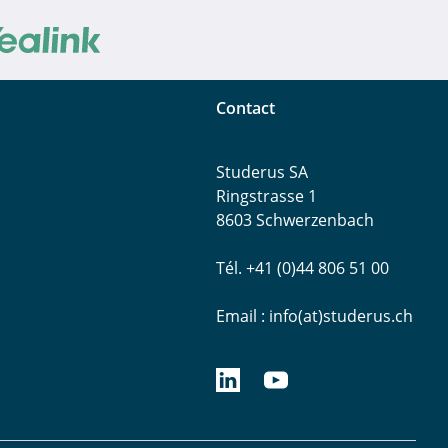
Contact
Studerus SA
Ringstrasse 1
8603 Schwerzenbach
Tél. +41 (0)44 806 51 00
Email :
info(at)studerus.ch
linkedin.com/studerusag
youtube.com/studerus