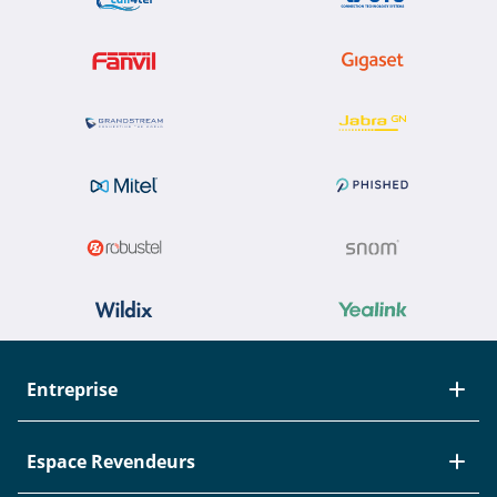
Entreprise
À propos de Studerus
Espace Revendeurs
Equipe