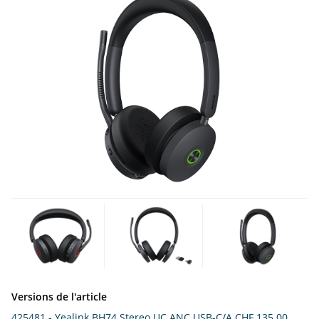
Versions de l'article
425481 - Yealink BH74 Stereo UC ANC USB-C/A
CHF 135.00