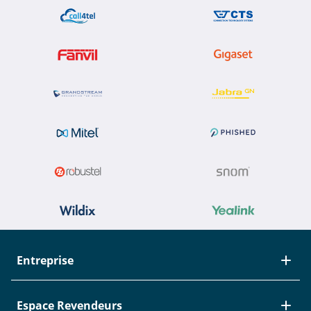
Entreprise
À propos de Studerus
Espace Revendeurs