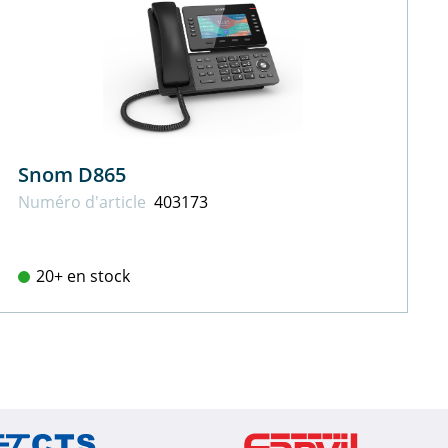
Snom D865
Numéro d'article
403173
20+ en stock