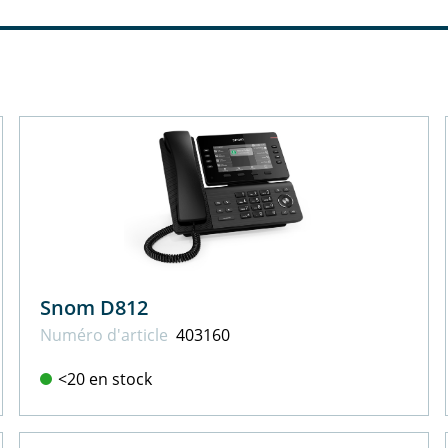
Snom D812
Numéro d'article
403160
<20 en stock