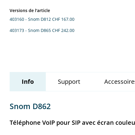
Versions de l'article
Wildix
403160 - Snom D812
CHF 167.00
403173 - Snom D865
CHF 242.00
Info
Support
Accessoire
Snom D862
Téléphone VoIP pour SIP avec écran couleu