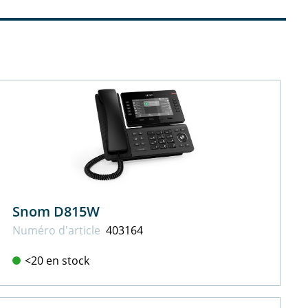
Snom D815W
Numéro d'article
403164
<20 en stock