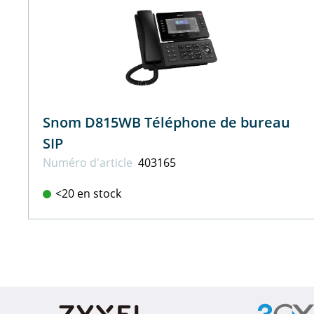
Snom D815WB Téléphone de bureau
SIP
Numéro d'article
403165
<20 en stock