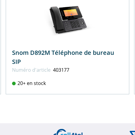
Snom D892M Téléphone de bureau
SIP
Numéro d'article
403177
20+ en stock