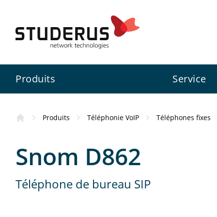
Produits
Service
Produits
Téléphonie VoIP
Téléphones fixes
Pare-feu
Swiss Service Pack
Studerus SA
Information
Snom D862
Switch
Services de configuration
Zyxel
Inscription ZCNE
Zyxel
Téléphone de bureau SIP
WLAN
3CX
Assistance aux projets