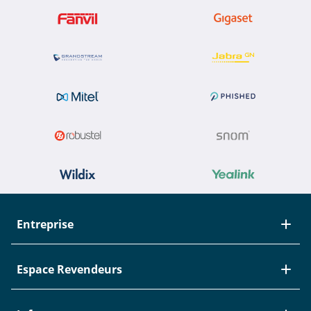
Entreprise
À propos de Studerus
Espace Revendeurs
Equipe